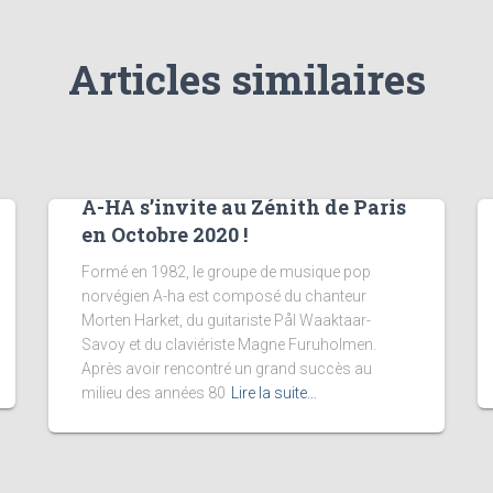
Articles similaires
A-HA s’invite au Zénith de Paris
en Octobre 2020 !
Formé en 1982, le groupe de musique pop
norvégien A-ha est composé du chanteur
Morten Harket, du guitariste Pål Waaktaar-
Savoy et du claviériste Magne Furuholmen.
Après avoir rencontré un grand succès au
milieu des années 80
Lire la suite…