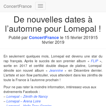
ConcertFrance
Déplier
la
De nouvelles dates à
navigation
l’automne pour Lomepal !
Publié par
le
15 février 2019
15
ConcertFrance
février 2019
En seulement quelques mois, Lomepal est devenu une star du
rap français. Après le succès de son premier album
«
FLIP
»
,
sortie en 2017 et certifié double disque de platine, Lomepal
dévoile son nouvel album «
Jeannine
» en Décembre dernier.
L’artiste et son flow particulier, vous attendent dans les zéniths de
toute la France à l’automne prochain !
Pour ne pas rater la moindre information, intéressez-vous aux
événements Facebook :
–
Lomepal – Zénith de Nancy
–
Lomepal – Arena Loire
–
Lomepal – Halle Tony Garnier