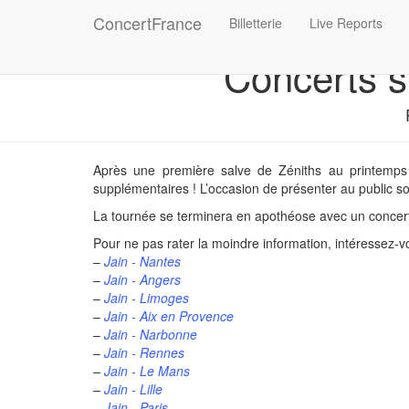
ConcertFrance
Billetterie
Live Reports
Concerts s
Après une première salve de Zéniths au printemps
supplémentaires ! L’occasion de présenter au public s
La tournée se terminera en apothéose avec un concert 
Pour ne pas rater la moindre information, intéressez
–
Jain - Nantes
–
Jain - Angers
–
Jain - Limoges
–
Jain - Aix en Provence
–
Jain - Narbonne
–
Jain - Rennes
–
Jain - Le Mans
–
Jain - Lille
–
Jain - Paris