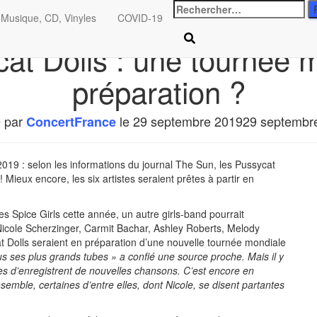
Rechercher
Musique, CD, Vinyles
COVID-19
:
at Dolls : une tournée 
préparation ?
é par
le
29 septembre 2019
29 septembr
ConcertFrance
2019 : selon les informations du journal The Sun, les Pussycat
 Mieux encore, les six artistes seraient prêtes à partir en
s Spice Girls cette année, un autre girls-band pourrait
cole Scherzinger, Carmit Bachar, Ashley Roberts, Melody
at Dolls seraient en préparation d’une nouvelle tournée mondiale
s ses plus grands tubes » a confié une source proche. Mais il y
lles d’enregistrent de nouvelles chansons. C’est encore en
emble, certaines d’entre elles, dont Nicole, se disent partantes