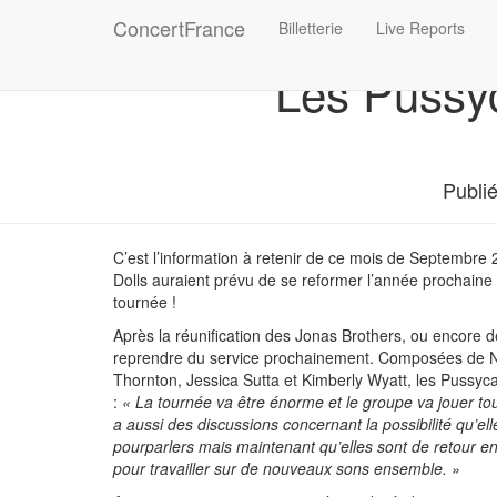
ConcertFrance
Billetterie
Live Reports
Les Pussyc
Publi
C’est l’information à retenir de ce mois de Septembre 
Dolls auraient prévu de se reformer l’année prochaine !
tournée !
Après la réunification des Jonas Brothers, ou encore de
reprendre du service prochainement. Composées de Ni
Thornton, Jessica Sutta et Kimberly Wyatt, les Pussyc
:
«
La tournée va être énorme et le groupe va jouer tou
a aussi des discussions concernant la possibilité qu’e
pourparlers mais maintenant qu’elles sont de retour ens
pour travailler sur de nouveaux sons ensemble. »