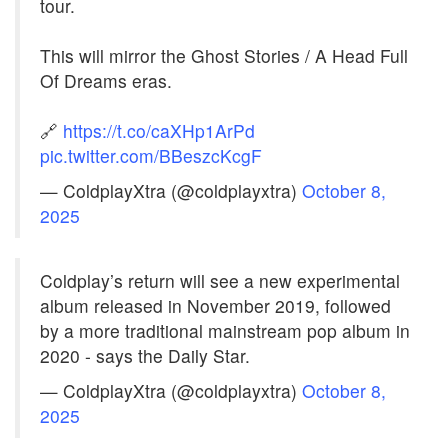
tour.
This will mirror the Ghost Stories / A Head Full
Of Dreams eras.
🔗
https://t.co/caXHp1ArPd
pic.twitter.com/BBeszcKcgF
— ColdplayXtra (@coldplayxtra)
October 8,
2025
Coldplay’s return will see a new experimental
album released in November 2019, followed
by a more traditional mainstream pop album in
2020 - says the Daily Star.
— ColdplayXtra (@coldplayxtra)
October 8,
2025