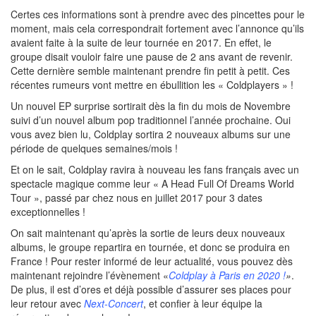
Certes ces informations sont à prendre avec des pincettes pour le
moment, mais cela correspondrait fortement avec l’annonce qu’ils
avaient faite à la suite de leur tournée en 2017. En effet, le
groupe disait vouloir faire une pause de 2 ans avant de revenir.
Cette dernière semble maintenant prendre fin petit à petit. Ces
récentes rumeurs vont mettre en ébullition les « Coldplayers » !
Un nouvel EP surprise sortirait dès la fin du mois de Novembre
suivi d’un nouvel album pop traditionnel l’année prochaine. Oui
vous avez bien lu, Coldplay sortira 2 nouveaux albums sur une
période de quelques semaines/mois !
Et on le sait, Coldplay ravira à nouveau les fans français avec un
spectacle magique comme leur « A Head Full Of Dreams World
Tour », passé par chez nous en juillet 2017 pour 3 dates
exceptionnelles !
On sait maintenant qu’après la sortie de leurs deux nouveaux
albums, le groupe repartira en tournée, et donc se produira en
France ! Pour rester informé de leur actualité, vous pouvez dès
maintenant rejoindre l’évènement «
Coldplay à Paris en 2020 !
»
.
De plus,
il est d’ores et déjà possible d’assurer ses places pour
leur retour avec
Next-Concert
, et confier à leur équipe la