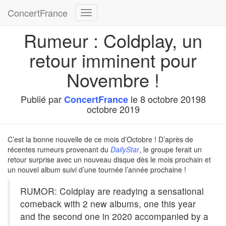
ConcertFrance
Déplier
la
Rumeur : Coldplay, un
navigation
retour imminent pour
Novembre !
Publié par
le
8 octobre 2019
8
ConcertFrance
octobre 2019
C’est la bonne nouvelle de ce mois d’Octobre ! D’après de
récentes rumeurs provenant du
DailyStar
, le groupe ferait un
retour surprise avec un nouveau disque dès le mois prochain et
un nouvel album suivi d’une tournée l’année prochaine !
RUMOR: Coldplay are readying a sensational
comeback with 2 new albums, one this year
and the second one in 2020 accompanied by a