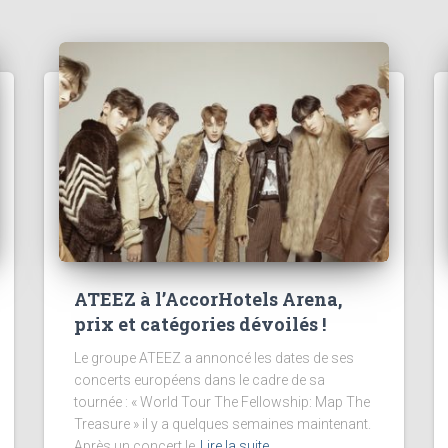
ATEEZ à l’AccorHotels Arena,
prix et catégories dévoilés !
Le groupe ATEEZ a annoncé les dates de ses
concerts européens dans le cadre de sa
tournée : « World Tour The Fellowship: Map The
Treasure » il y a quelques semaines maintenant.
Après un concert le
Lire la suite…