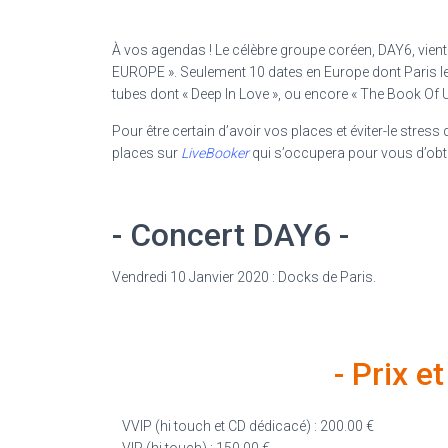
À
vos agendas ! Le célèbre groupe coréen, DAY6, vien
EUROPE ». Seulement 10 dates en Europe dont Paris le
tubes dont « Deep In Love », ou encore « The Book Of Us
Pour être certain d’avoir vos places et éviter-le stre
places sur
LiveBooker
qui s’occupera pour vous d’obte
- Concert DAY6 -
Vendredi 10 Janvier 2020 : Docks de Paris.
- Prix e
VVIP (hi touch et CD dédicacé) : 200.00 €