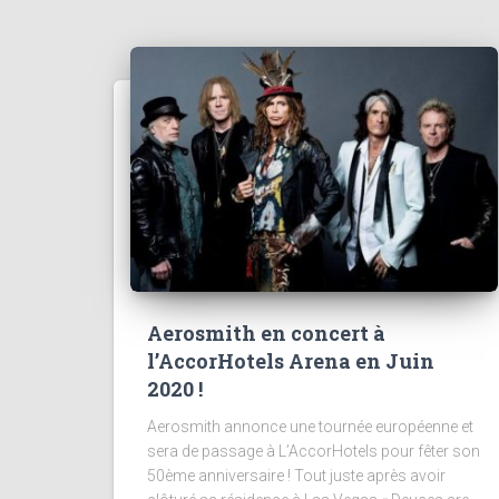
Aerosmith en concert à
l’AccorHotels Arena en Juin
2020 !
Aerosmith annonce une tournée européenne et
sera de passage à L’AccorHotels pour fêter son
50ème anniversaire ! Tout juste après avoir