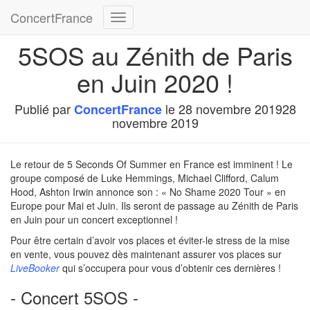
ConcertFrance
Déplier
la
5SOS au Zénith de Paris
navigation
en Juin 2020 !
Publié par
le
28 novembre 2019
28
ConcertFrance
novembre 2019
Le retour de 5 Seconds Of Summer en France est imminent ! Le
groupe composé de
Luke Hemmings, Michael Clifford, Calum
Hood, Ashton Irwin annonce son : « No Shame 2020 Tour » en
Europe pour Mai et Juin. Ils seront de passage au Zénith de Paris
en Juin pour un concert exceptionnel !
Pour être certain d’avoir vos places et éviter-le stress de la mise
en vente, vous pouvez dès maintenant assurer vos places sur
LiveBooker
qui s’occupera pour vous d’obtenir ces dernières !
- Concert 5SOS -