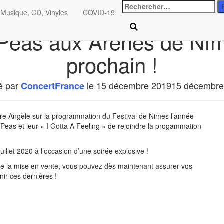
Rechercher
Musique, CD, Vinyles
COVID-19
:
Peas aux Arènes de Nîme
prochain !
é par
le
15 décembre 2019
15 décembre
ConcertFrance
ore Angèle sur la programmation du Festival de Nimes l’année
Peas et leur « I Gotta A Feeling » de rejoindre la progammation
illet 2020 à l’occasion d’une soirée explosive !
ss de la mise en vente, vous pouvez dès maintenant assurer vos
ir ces dernières !