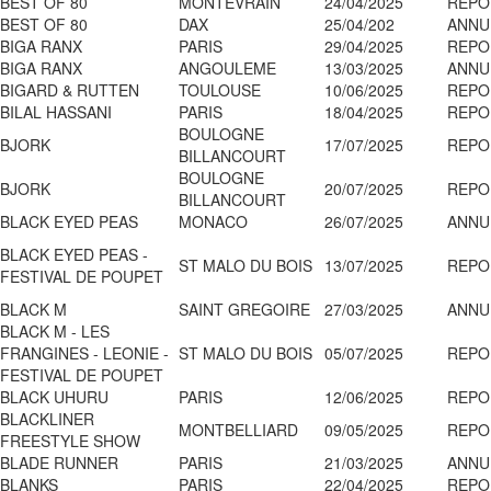
BEST OF 80
MONTEVRAIN
24/04/2025
REPO
BEST OF 80
DAX
25/04/202
ANNU
BIGA RANX
PARIS
29/04/2025
REPO
BIGA RANX
ANGOULEME
13/03/2025
ANNU
BIGARD & RUTTEN
TOULOUSE
10/06/2025
REPO
BILAL HASSANI
PARIS
18/04/2025
REPO
BOULOGNE
BJORK
17/07/2025
REPO
BILLANCOURT
BOULOGNE
BJORK
20/07/2025
REPO
BILLANCOURT
BLACK EYED PEAS
MONACO
26/07/2025
ANNU
BLACK EYED PEAS -
ST MALO DU BOIS
13/07/2025
REPO
FESTIVAL DE POUPET
BLACK M
SAINT GREGOIRE
27/03/2025
ANNU
BLACK M - LES
FRANGINES - LEONIE -
ST MALO DU BOIS
05/07/2025
REPO
FESTIVAL DE POUPET
BLACK UHURU
PARIS
12/06/2025
REPO
BLACKLINER
MONTBELLIARD
09/05/2025
REPO
FREESTYLE SHOW
BLADE RUNNER
PARIS
21/03/2025
ANNU
BLANKS
PARIS
22/04/2025
REPO