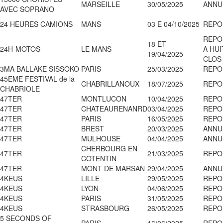
MARSEILLE
30/05/2025
ANNU
AVEC SOPRANO
24 HEURES CAMIONS
MANS
03 E 04/10/2025
REPO
REPO
18 ET
24H-MOTOS
LE MANS
A HUI
19/04/2025
CLOS
3MA BALLAKE SISSOKO
PARIS
25/03/2025
REPO
45EME FESTIVAL de la
CHABRILLANOUX
18/07/2025
REPO
CHABRIOLE
47TER
MONTLUCON
10/04/2025
REPO
47TER
CHATEAURENANRD
03/04/2025
REPO
47TER
PARIS
16/05/2025
REPO
47TER
BREST
20/03/2025
ANNU
47TER
MULHOUSE
04/04/2025
ANNU
CHERBOURG EN
47TER
21/03/2025
REPO
COTENTIN
47TER
MONT DE MARSAN
29/04/2025
ANNU
4KEUS
LILLE
29/05/2025
REPO
4KEUS
LYON
04/06/2025
REPO
4KEUS
PARIS
31/05/2025
REPO
4KEUS
STRASBOURG
26/05/2025
REPO
5 SECONDS OF