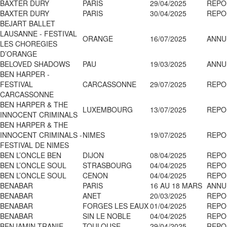
BAXTER DURY
PARIS
29/04/2025
REPO
BAXTER DURY
PARIS
30/04/2025
REPO
BEJART BALLET
LAUSANNE - FESTIVAL
ORANGE
16/07/2025
ANNU
LES CHOREGIES
D’ORANGE
BELOVED SHADOWS
PAU
19/03/2025
ANNU
BEN HARPER -
FESTIVAL
CARCASSONNE
29/07/2025
REPO
CARCASSONNE
BEN HARPER & THE
LUXEMBOURG
13/07/2025
REPO
INNOCENT CRIMINALS
BEN HARPER & THE
INNOCENT CRIMINALS -
NIMES
19/07/2025
REPO
FESTIVAL DE NIMES
BEN L’ONCLE BEN
DIJON
08/04/2025
REPO
BEN L’ONCLE SOUL
STRASBOURG
04/04/2025
REPO
BEN L’ONCLE SOUL
CENON
04/04/2025
REPO
BENABAR
PARIS
16 AU 18 MARS
ANNU
BENABAR
ANET
20/03/2025
REPO
BENABAR
FORGES LES EAUX
01/04/2025
REPO
BENABAR
SIN LE NOBLE
04/04/2025
REPO
BENJAMIN TRANIE
TOULOUSE
29/04/2025
REPO