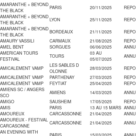
AMARANTHE + BEYOND
PARIS
20/11/2025
REPO
THE BLACK
AMARANTHE + BEYOND
LYON
25/11/2025
REPO
THE BLACK
AMARANTHE + BEYOND
BORDEAUX
21/11/2025
REPO
THE BLACK
AMAURY VASSILI
CARMAUX
21/08/2025
REPO
AMEL BENT
SORGUES
06/06/2025
ANNU
AMERICAN TOURS
03 AU
TOURS
ANNU
FESTIVAL
05/07/2025
LES SABLES D
AMICALEMENT VAMP
28/03/2025
REPO
OLONNE
AMICALEMENT VAMP
PARTHENAY
27/03/2025
REPO
AMICALEMENT VAMP
FEYTIAT
25/04/2025
REPO
AMIENS SC / ANGERS
AMIENS
14/03/2025
ANNU
SCO
AMIGO
SAUSHEIM
17/05/2025
REPO
AMIS
PARIS
13 AU 15 MARS
ANNU
AMOUREUX
CARCASSONNE
21/04/2025
ANNU
AMOUREUX - FESTIVAL
CARCASSONNE
21/04/2025
ANNU
CARCASONNE
AN EVENING WITH
PARIS
15/03/2025
ANNU