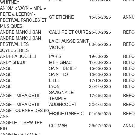
WHITNEY
AN’OM x VAYN + MPL +
FEFE & LEEROY -
ST ETIENNE
15/05/2025
ANNU
FESTIVAL PAROLES ET
MUSIQUES
ANDRE MANOUKIAN
CALUIRE ET CUIRE
25/03/2025
REPO
ANDRE MANOUKIAN -
LA CHAUSSE SAINT
FESTIVAL LES
03/05/2025
REPO
VICTOR
JOYEUSERIES
ANDREA BOCELLI
PARIS
19/03/202
REPO
ANDY SHAUF
MERIGNAC
14/03/2025
REPO
ANGE
SAINT DIZIER
15/05/2025
REPO
ANGE
SAINT LO
13/03/2025
REPO
ANGE
LILLE
17/10/2025
REPO
ANGE
LYON
24/04/2025
REPO
SAVIGNY LE
ANGE + MIRA CETII
17/05/2025
REPO
TEMPLE
ANGE + MIRA CETII
AUDINCOURT
23/04/2025
REPO
ANGE TOURNEE DES 50
ERGUE GABERIC
01/05/2025
REPO
ANS
ANGELE - TSEW THE
COLMAR
29/07/2025
ANNU
KID
ANGELE / SUZANE /