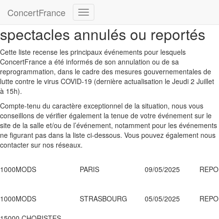
ConcertFrance
COVID-19 - Informations
Déplier
spectacles annulés ou reportés
la
navigation
Cette liste recense les principaux événements pour lesquels
ConcertFrance a été informés de son annulation ou de sa
reprogrammation, dans le cadre des mesures gouvernementales de
lutte contre le virus COVID-19 (dernière actualisation le Jeudi 2 Juillet
à 15h)
.
Compte-tenu du caractère exceptionnel de la situation, nous vous
conseillons de vérifier également la tenue de votre événement sur le
site de la salle et/ou de l’événement, notamment pour les événements
ne figurant pas dans la liste ci-dessous. Vous pouvez également nous
contacter sur nos réseaux.
1000MODS
PARIS
09/05/2025
REPO
1000MODS
STRASBOURG
05/05/2025
REPO
15000 CHORISTES