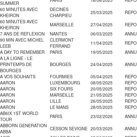
PARIS
16/06/2025
REPO
SUMMER
60 MINUTES AVEC
DECINES
25/03/2025
REPO
KHEIRON
CHARPIEU
60 MINUTES AVEC
MARSEILLE
27/04/2025
REPO
KHEIRON
7 ANS DE REFLEXION
NANTES
06/03/2025
ANNU
90 MIN AVEC MICHEL
CLERMONT
11/04/2025
REPO
LEEB
FERRAND
A DAY TO REMEMBER
PARIS
19/05/2025
ANNU
A LA LIGNE - LE
PRINTEMPS DE
BOURGES
24/04/2025
ANNU
BOURGES
A VOS SOUHAITS
FOURMIES
05/04/2025
REPO
AARON
LUXEMBOURG
08/05/2025
REPO
AARON
SIX FOURS
20/05/2025
REPO
AARON
MARSEILLE
21/05/2025
REPO
AARON
LILLE
26/05/2025
REPO
AARON
LE MANS
28/05/2025
REPO
AB6IX 1ST WORLD
PARIS
23/02/2026
ANNU
TOUR
ABBORN GENERATION
CESSON SEVIGNE
20/03/2025
ANNU
ABBA