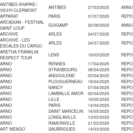
ANTIBES SHARKS /
ANTIBES
27/03/2025
ANNU
VICHY-CLERMONT
APPARAT
PARIS
01/07/2025
REPO
ARCADIAN - FESTIVAL
GUIGAMP
20/08/2025
ANNU
SAINT LOUP
ARCHIVE
ARLES
24/07/2025
REPO
ARCHIVE - LES
ARLES
24/07/2025
REPO
ESCALES DU CARGO
ARETHA FRANKLIN
LENS
19/03/2025
REPO
RESPECT TOUR
ARNO
RENNES
17/04/2025
REPO
ARNO
STRASBOURG
08/04/2025
REPO
ARNO
ANGOULEME
03/04/2025
REPO
ARNO
PLOUGUERNEAU
18/04/2025
REPO
ARNO
NANCY
07/04/2025
REPO
ARNO
LAMBALLE AMOR
02/04/2025
REPO
ARNO
LILLE
19/05/2025
REPO
ARNO
PARIS
14/04/2025
REPO
ARNO
SAINT MARCELIN
16/05/2025
REPO
ARNO
LONGLAVILLE
13/03/2025
REPO
ARNO
RAMONVILLE
21/03/2025
REPO
ART MENGO
SAUBRIGUES
14/03/2025
REPO