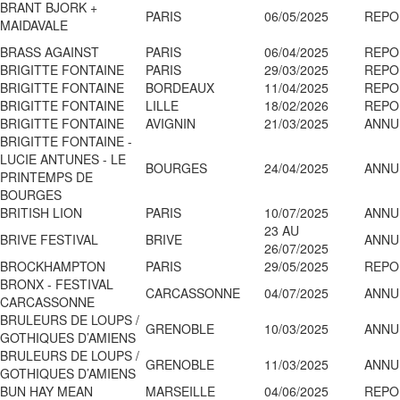
BRANT BJORK +
PARIS
06/05/2025
REPO
MAIDAVALE
BRASS AGAINST
PARIS
06/04/2025
REPO
BRIGITTE FONTAINE
PARIS
29/03/2025
REPO
BRIGITTE FONTAINE
BORDEAUX
11/04/2025
REPO
BRIGITTE FONTAINE
LILLE
18/02/2026
REPO
BRIGITTE FONTAINE
AVIGNIN
21/03/2025
ANNU
BRIGITTE FONTAINE -
LUCIE ANTUNES - LE
BOURGES
24/04/2025
ANNU
PRINTEMPS DE
BOURGES
BRITISH LION
PARIS
10/07/2025
ANNU
23 AU
BRIVE FESTIVAL
BRIVE
ANNU
26/07/2025
BROCKHAMPTON
PARIS
29/05/2025
REPO
BRONX - FESTIVAL
CARCASSONNE
04/07/2025
ANNU
CARCASSONNE
BRULEURS DE LOUPS /
GRENOBLE
10/03/2025
ANNU
GOTHIQUES D’AMIENS
BRULEURS DE LOUPS /
GRENOBLE
11/03/2025
ANNU
GOTHIQUES D’AMIENS
BUN HAY MEAN
MARSEILLE
04/06/2025
REPO