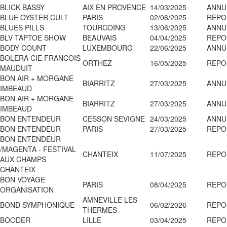
BLICK BASSY
AIX EN PROVENCE
14/03/2025
ANNU
BLUE OYSTER CULT
PARIS
02/06/2025
REPO
BLUES PILLS
TOURCOING
13/06/2025
ANNU
BLV TAPTOE SHOW
BEAUVAIS
04/04/2025
REPO
BODY COUNT
LUXEMBOURG
22/06/2025
ANNU
BOLERA CIE FRANCOIS
ORTHEZ
16/05/2025
REPO
MAUDUIT
BON AIR + MORGANE
BIARRITZ
27/03/2025
ANNU
IMBEAUD
BON AIR + MORGANE
BIARRITZ
27/03/2025
ANNU
IMBEAUD
BON ENTENDEUR
CESSON SEVIGNE
24/03/2025
ANNU
BON ENTENDEUR
PARIS
27/03/2025
REPO
BON ENTENDEUR
/MAGENTA - FESTIVAL
CHANTEIX
11/07/2025
REPO
AUX CHAMPS
CHANTEIX
BON VOYAGE
PARIS
08/04/2025
REPO
ORGANISATION
AMNEVILLE LES
BOND SYMPHONIQUE
06/02/2026
REPO
THERMES
BOODER
LILLE
03/04/2025
REPO