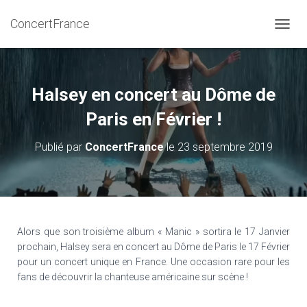
ConcertFrance
D
É
P
L
I
Halsey en concert au Dôme de
E
R
Paris en Février !
L
A
Publié par
ConcertFrance
le
23 septembre 2019
N
A
V
I
G
A
T
Alors que son troisième album « Manic » sortira le 17 Janvier
I
prochain, Halsey sera en concert au Dôme de Paris le 17 Février
O
pour un concert unique en France. Une occasion rare pour les
N
fans de découvrir la chanteuse américaine sur scène !