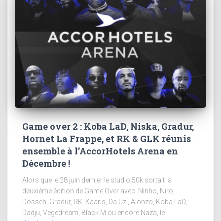
Game over 2 : Koba LaD, Niska, Gradur,
Hornet La Frappe, et RK & GLK réunis
ensemble à l’AccorHotels Arena en
Décembre !
Alors que le 28 juin dernier le studio 50k sortait la
deuxième édition de Game Over avec: Ninho, Niro,
Dosseh, Gradur, RK, Kaaris, Da Uzi, Alonzo, Koba LaD,
Dadju, Vegedream, Black M ou encore Naza, le