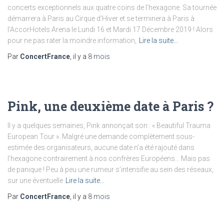
concerts exceptionnels aux quatre coins de l’hexagone. Sa tournée
démarrera à Paris au Cirque d’Hiver et se terminera à Paris à
l’AccorHotels Arena le Lundi 16 et Mardi 17 Décembre 2019 ! Alors
pour ne pas rater la moindre information,
Lire la suite…
Par
ConcertFrance
, il y a
8 mois
Pink, une deuxième date à Paris ?
Il y a quelques semaines, Pink annonçait son : « Beautiful Trauma
European Tour ». Malgré une demande complètement sous-
estimée des organisateurs, aucune date n’a été rajouté dans
l’hexagone contrairement à nos confrères Européens… Mais pas
de panique ! Peu à peu une rumeur s’intensifie au sein des réseaux,
sur une éventuelle
Lire la suite…
Par
ConcertFrance
, il y a
8 mois