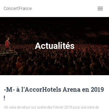
ConcertFrance
DÉPLI
LA
NAVIG
Actualités
-M- à l'AccorHotels Arena en 2019
!
-M- sera de retour sur scène dès Février 2019 pour une série de