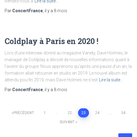
Rendez-vous à
Lire la suite…
Par
ConcertFrance
, il y a
8 mois
Coldplay à Paris en 2020 !
Lors d’une interview donné au magazine Variety, Dave Holmes, le
manager de Coldplay a dévoilé de nouvelles informations quant à
l’avenir du groupe. Nous apprenons qu’après une pause d’un an, la
formation allait retourner en studio en 2019. Le nouvel album est
attendu pou fin 2019, mais Dave Holmes ne s’est
Lire la suite…
Par
ConcertFrance
, il y a
8 mois
PRÉCÉDENT
1
…
22
23
24
…
34
SUIVANT