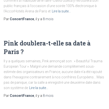
comme il a l’habitude de le faire ! David Guetta y retrouvera son
public français à l’occasion d’une soirée 100% électronique à
l’AccorHotels Arena de Paris et
Lire la suite…
Par
ConcertFrance
, il y a
8 mois
Pink doublera-t-elle sa date à
Paris ?
Il y a quelques semaines, Pink annonçait son : « Beautiful Trauma
European Tour ». Malgré une demande complètement sous-
estimée des organisateurs en France, aucune date n’a été rajouté
dans l’hexagone contrairement à nos confrères Européens… Mais
pas de panique, car la salle a enregistré une deuxième date dans
son système de
Lire la suite…
Par
ConcertFrance
, il y a
8 mois