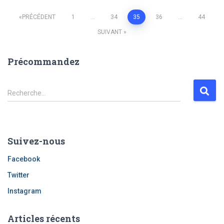
PRÉCÉDENT
1
…
34
35
36
…
44
Navigation
SUIVANT
des
Précommandez
articles
R
Recherche…
e
c
h
e
Suivez-nous
r
c
Facebook
h
Twitter
e
r
Instagram
:
Articles récents