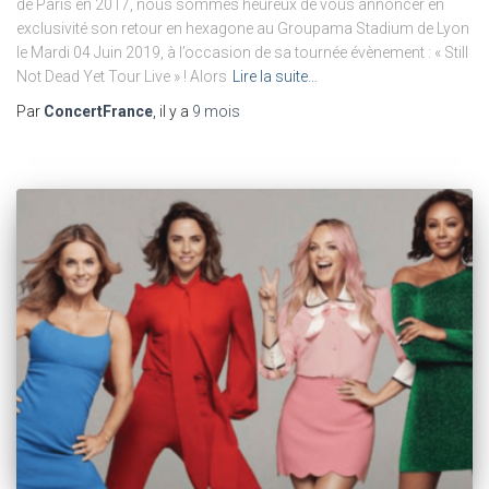
de Paris en 2017, nous sommes heureux de vous annoncer en
exclusivité son retour en hexagone au Groupama Stadium de Lyon
le Mardi 04 Juin 2019, à l’occasion de sa tournée évènement : « Still
Not Dead Yet Tour Live » ! Alors
Lire la suite…
Par
ConcertFrance
, il y a
9 mois