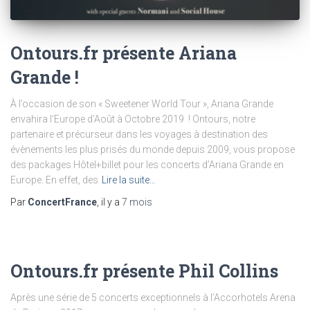
Ontours.fr présente Ariana
Grande !
À l’occasion de son « Sweetener World Tour », Ariana Grande
envahira l’Europe d’Août à Octobre 2019 ! Ontours, notre
partenaire et précurseur dans les voyages à destination des
évènements les plus prisés du monde depuis 2009, vous propose
des packages Hôtel+billet pour les concerts d’Ariana Grande en
Europe. En effet, des
Lire la suite…
Par
ConcertFrance
, il y a
7 mois
Ontours.fr présente Phil Collins
Après une série de 5 concerts exceptionnels à l’Accorhotels Arena