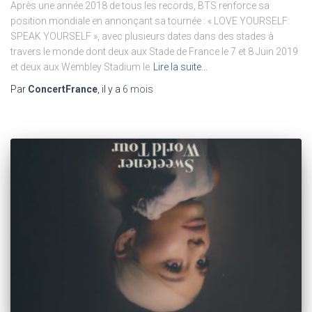
Après une année 2018 de tous les records, BTS renforce sa
position mondiale en annonçant sa tournée : « LOVE YOURSELF:
SPEAK YOURSELF », avec plusieurs dates dans des stades à
travers le monde dont deux aux Stade de France le 7 et 8 Juin 2019
et deux aux Wembley Stadium le
Lire la suite…
Par
ConcertFrance
, il y a
6 mois