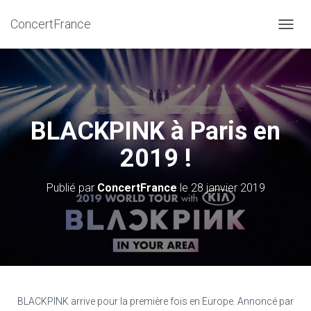
ConcertFrance
D
É
P
L
I
E
R
BLACKPINK à Paris en
L
A
2019 !
N
A
V
Publié par
ConcertFrance
le
28 janvier 2019
I
G
A
T
I
O
N
BLACKPINK arrive pour la première fois en Europe. Annoncé par